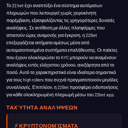
Το 22 bet έχει αναπτύξει ένα σύστημα αυτόματων
πληρωμών που λειτουργεί χωρίς χειροκίνητη
παρέμβαση, εξασφαλίζοντας τις γρηγορότερες δυνατές
αναλήψεις. Σε αντίθεση με άλλες πλατφόρμες που
απαιτούν ώρες αναμονής για έγκριση, η 22Bet
επεξεργάζεται αιτήματα αμέσως μέσα από
αυτοματοποιημένα συστήματα επαλήθευσης. Οι παίκτες
που έχουν ολοκληρώσει το KYC μπορούν να αναμένουν
αναλήψεις εντός ελάχιστου χρόνου, ανεξάρτητα από το
ποσό. Αυτό το χαρακτηριστικό είναι ιδιαίτερα σημαντικό
για τους high rollers που συχνά πραγματοποιούν μεγάλες
συναλλαγές. Επιπλέον, η 22Bet προσφέρει ειδοποιήσεις
για κάθε ολοκληρωμένη πληρωμή μέσω του 22bet app.
ΤΑΧΎΤΗΤΑ ΑΝΑΛΉΨΕΩΝ
⚡ ΚΡΥΠΤΟΝΟΜΊΣΜΑΤΑ