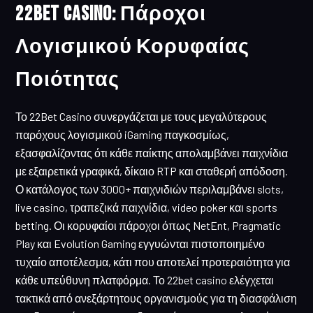
22Bet Casino: Πάροχοι
Λογισμικού Κορυφαίας
Ποιότητας
Το 22Bet Casino συνεργάζεται με τους μεγαλύτερους
παρόχους λογισμικού iGaming παγκοσμίως,
εξασφαλίζοντας ότι κάθε παίκτης απολαμβάνει παιχνίδια
με εξαιρετικά γραφικά, δίκαιο RTP και σταθερή απόδοση.
Ο κατάλογος των 3000+ παιχνιδιών περιλαμβάνει slots,
live casino, τραπεζικά παιχνίδια, video poker και sports
betting. Οι κορυφαίοι πάροχοι όπως NetEnt, Pragmatic
Play και Evolution Gaming εγγυώνται πιστοποιημένο
τυχαίο αποτέλεσμα, κάτι που αποτελεί προτεραιότητα για
κάθε υπεύθυνη πλατφόρμα. Το 22bet casino ελέγχεται
τακτικά από ανεξάρτητους οργανισμούς για τη διασφάλιση