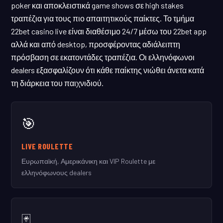
poker και αποκλειστικά game shows σε high stakes
τραπέζια για τους πιο απαιτητικούς παίκτες. Το τμήμα
22bet casino live είναι διαθέσιμο 24/7 μέσω του 22bet app
αλλά και από desktop, προσφέροντας αδιάλειπτη
πρόσβαση σε εκατοντάδες τραπέζια. Οι ελληνόφωνοι
dealers εξασφαλίζουν ότι κάθε παίκτης νιώθει άνετα κατά
τη διάρκεια του παιχνιδιού.
🎯
LIVE ROULETTE
Ευρωπαϊκή, Αμερικάνικη και VIP Roulette με
ελληνόφωνους dealers
🃏