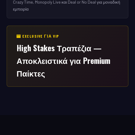
Crazy Time, Monopoly Live και Deal or No Deal για μοναδική
εμπειρία
🎰 EXCLUSIVE ΓΙΑ VIP
High Stakes Τραπέζια —
Αποκλειστικά για Premium
Παίκτες