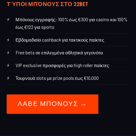
ΤΎΠΟΙ ΜΠΌΝΟΥΣ ΣΤΟ 22BET
Μπόνους εγγραφής: 100% έως €300 για casino και 100%
έως €122 για sports
Εβδομαδιαίο cashback για τακτικούς παίκτες
Free bets σε επιλεγμένα αθλητικά γεγονότα
VIP exclusive προσφορές για high roller παίκτες
Τουρνουά slots με prize pools έως €10,000
ΛΑΒΕ ΜΠΟΝΟΥΣ →