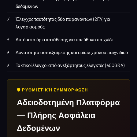
δεδομένων
Έλεγχος ταυτότητας δύο παραγόντων (2FA) για
λογαριασμούς
Αυτόματα όρια κατάθεσης για υπεύθυνο παιχνίδι
Δυνατότητα αυτοεξαίρεσης και ορίων χρόνου παιχνιδιού
Τακτικοί έλεγχοι από ανεξάρτητους ελεγκτές (eCOGRA)
🛡️ ΡΥΘΜΙΣΤΙΚΉ ΣΥΜΜΌΡΦΩΣΗ
Αδειοδοτημένη Πλατφόρμα
— Πλήρης Ασφάλεια
Δεδομένων