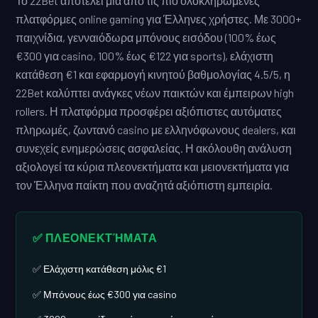
Το 22Bet αποτελεί μία από τις πιο ολοκληρωμένες
πλατφόρμες online gaming για Έλληνες χρήστες. Με 3000+
παιχνίδια, γενναιόδωρα μπόνους εισόδου (100% έως
€300 για casino, 100% έως €122 για sports), ελάχιστη
κατάθεση €1 και εφαρμογή κινητού βαθμολογίας 4.5/5, η
22Bet καλύπτει ανάγκες νέων παικτών και έμπειρων high
rollers. Η πλατφόρμα προσφέρει αξιόπιστες αυτόματες
πληρωμές, ζωντανό casino με ελληνόφωνους dealers, και
συνεχείς ενημερώσεις ασφαλείας. Η ακόλουθη ανάλυση
αξιολογεί τα κύρια πλεονεκτήματα και μειονεκτήματα για
τον Έλληνα παίκτη που αναζητά αξιόπιστη εμπειρία.
✅ ΠΛΕΟΝΕΚΤΉΜΑΤΑ
Ελάχιστη κατάθεση μόλις €1
Μπόνους έως €300 για casino