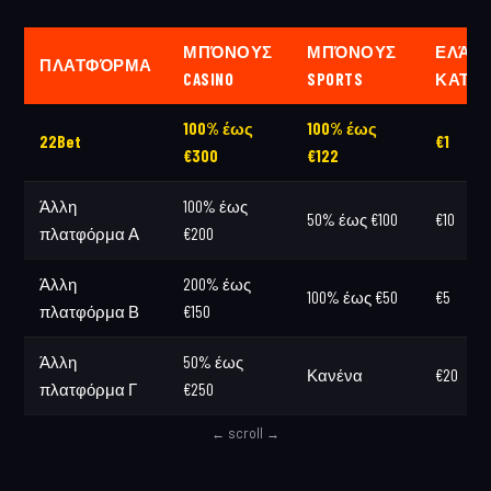
ΜΠΌΝΟΥΣ
ΜΠΌΝΟΥΣ
ΕΛΆΧ.
ΠΛΑΤΦΌΡΜΑ
CASINO
SPORTS
ΚΑΤΆ
100% έως
100% έως
22Bet
€1
€300
€122
Άλλη
100% έως
50% έως €100
€10
πλατφόρμα Α
€200
Άλλη
200% έως
100% έως €50
€5
πλατφόρμα Β
€150
Άλλη
50% έως
Κανένα
€20
πλατφόρμα Γ
€250
← scroll →