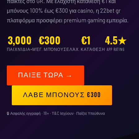
παίκτες στο GR. Με ελάχιστη κατάθεση €1 και
μπόνους 100% έως €300 για casino, η 22bet gr
πλατφόρμα προσφέρει premium gaming εμπειρία.
3,000
€300
€1
4.5★
ΠΑΙΧΝΊΔΙΑ+
ΜΈΓ. ΜΠΌΝΟΥΣ
ΕΛΆΧ. ΚΑΤΆΘΕΣΗ
APP RATING
ΠΑΙΞΕ ΤΩΡΑ →
ΛΑΒΕ ΜΠΟΝΟΥΣ €300
🔒 Ασφαλής εγγραφή · 18+ · Τ&C Ισχύουν · Παίξτε Υπεύθυνα